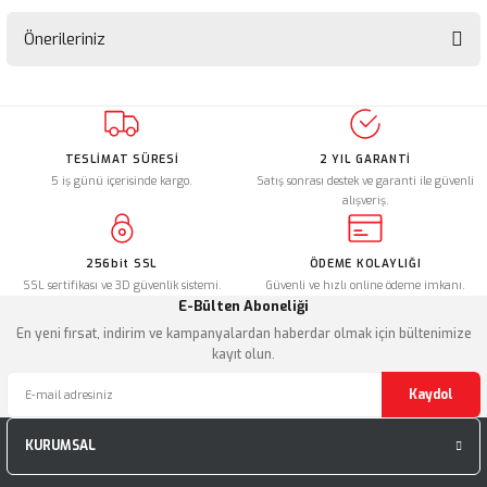
Önerileriniz
Bu ürünün fiyat bilgisi, resim, ürün açıklamalarında ve diğer konularda
yetersiz gördüğünüz noktaları öneri formunu kullanarak tarafımıza
iletebilirsiniz.
Görüş ve önerileriniz için teşekkür ederiz.
TESLİMAT SÜRESİ
2 YIL GARANTİ
5 iş günü içerisinde kargo.
Satış sonrası destek ve garanti ile güvenli
alışveriş.
Ürün resmi kalitesiz, bozuk veya görüntülenemiyor.
Ürün açıklamasında eksik bilgiler bulunuyor.
256bit SSL
ÖDEME KOLAYLIĞI
Ürün bilgilerinde hatalar bulunuyor.
SSL sertifikası ve 3D güvenlik sistemi.
Güvenli ve hızlı online ödeme imkanı.
Ürün fiyatı diğer sitelerden daha pahalı.
E-Bülten Aboneliği
Bu ürüne benzer farklı alternatifler olmalı.
En yeni fırsat, indirim ve kampanyalardan haberdar olmak için bültenimize
kayıt olun.
Kaydol
KURUMSAL
Gönder