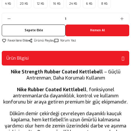
4 KG
20 KG
12 KG
16 KG
24 KG
6 KG
8 KG
Ürünleri
Ağırlık Kemeri ve Askıları
Sıçrama Kutuları
Tekmelik
Sepete Ekle
Hemen Al
Ürünü Paylaş
Yorum Yaz
Ürün Bilgisi
Nike Strength Rubber Coated Kettlebell
– Güçlü
Antrenman, Daha Korumalı Kullanım
Nike Rubber Coated Kettlebell
, fonksiyonel
antrenmanlarda dayanıklılık, kontrol ve kullanım
konforunu bir araya getiren premium bir güç ekipmanıdır.
Döküm demir çekirdeği çevreleyen dayanıklı kauçuk
kaplama, hem kettlebell’in uzun ömürlü kalmasına
yardımcı olur hem de zemin üzerindeki darbe ve aşınma