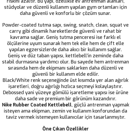
riskini azaltır. Bu yapı, özellikle ev antrenman alanları,
stüdyolar ve düzenli kullanım yapılan gym ortamları için
daha güvenli ve konforlu bir çözüm sunar.
Powder-coated tutma sapı, swing, snatch, clean, squat ve
carry gibi dinamik hareketlerde güvenli ve rahat bir
kavrama sağlar. Geniş tutma penceresi ise farklı el
ölçülerine uyum sunarak hem tek elle hem de çift elle
yapılan egzersizlerde daha akıcı bir kullanım sağlar.
Geniş ve düz taban yapısı, kettlebell’in zeminde daha
stabil durmasına yardımcı olur. Bu sayede hem antrenman
sırasında hem de ekipmanı saklarken daha düzenli ve
güvenli bir kullanım elde edilir.
Black/White renk seçeneğinde üst kısımda yer alan ağırlık
işaretleri, doğru ağırlığı hızlıca seçmeyi kolaylaştırır.
Debossed yani yüzeye gömülü işaretleme yapısı ise ürüne
daha sade ve premium bir görünüm kazandırır.
Nike Rubber Coated Kettlebell
, güçlü antrenman yapmak
isteyen ama ekipman, zemin ve kullanım konforundan da
taviz vermek istemeyen kullanıcılar için tasarlanmıştır.
Öne Çıkan Özellikler